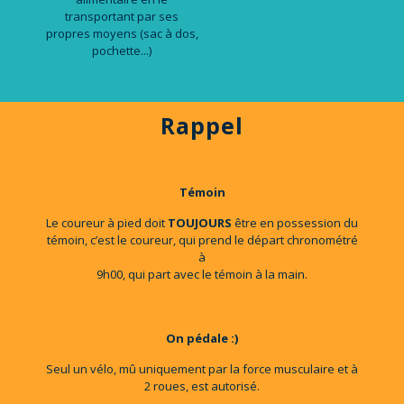
transportant par ses
propres moyens (sac à dos,
pochette...)
Rappel
Témoin
Le coureur à pied doit
TOUJOURS
être en possession du
témoin, c’est le coureur, qui prend le départ chronométré
à
9h00, qui part avec le témoin à la main.
On pédale :)
Seul un vélo, mû uniquement par la force musculaire et à
2 roues, est autorisé.