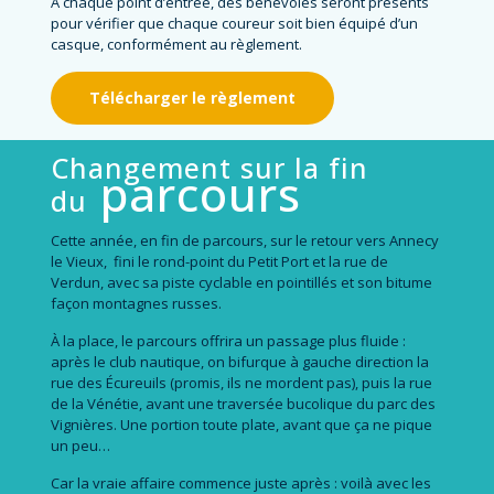
À chaque point d’entrée, des bénévoles seront présents
pour vérifier que chaque coureur soit bien équipé d’un
casque, conformément au règlement.
Télécharger le règlement
Changement sur la fin
parcours
du
Cette année, en fin de parcours, sur le retour vers Annecy
le Vieux, fini le rond-point du Petit Port et la rue de
Verdun, avec sa piste cyclable en pointillés et son bitume
façon montagnes russes.
À la place, le parcours offrira un passage plus fluide :
après le club nautique, on bifurque à gauche direction la
rue des Écureuils (promis, ils ne mordent pas), puis la rue
de la Vénétie, avant une traversée bucolique du parc des
Vignières. Une portion toute plate, avant que ça ne pique
un peu…
Car la vraie affaire commence juste après : voilà avec les